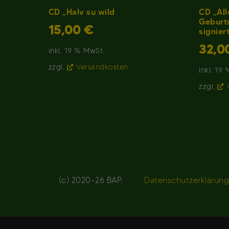
CD „Halv su wild
CD „All
Geburts
15,00
€
signier
32,0
inkl. 19 % MwSt.
zzgl.
Versandkosten
inkl. 19
zzgl.
(c) 2020-26 BAP.
Datenschutzerklärun