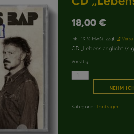
CD „Lebens
18,00
€
inkl. 19 % MwSt.
zzgl.
Versa
CD „Lebenslänglich“ (si
Vorrätig
CD
"Lebenslänglich"
NEHM ICH
Menge
Kategorie:
Tonträger