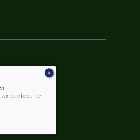
X
en
.
 wir eure bezahlten