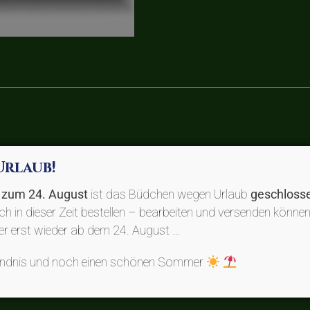
Urlaub!
s zum 24. August
ist das Büdchen wegen Urlaub
geschloss
uch in dieser Zeit bestellen – bearbeiten und versenden können
der erst wieder ab dem 24. August …
tändnis und noch einen schönen Sommer