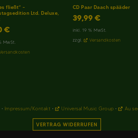
CD Paar Daach spääder
es fließt“ –
tagsedition Ltd. Deluxe,
39,99
€
t
0
€
inkl. 19 % MwSt.
zzgl.
Versandkosten
 % MwSt.
Versandkosten
g
•
Impressum/Kontakt
•
Universal Music Group
•
Au s
VERTRAG WIDERRUFEN