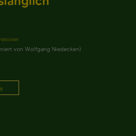
länglich“
ndkosten
gniert von Wolfgang Niedecken)
!