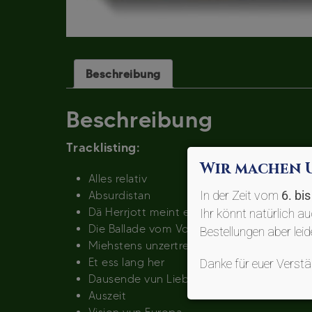
Beschreibung
Beschreibung
Tracklisting:
Wir machen 
Alles relativ
In der Zeit vom
6. bi
Absurdistan
Dä Herrjott meint et joot met mir
Ihr könnt natürlich a
Die Ballade vom Vollkasko-Desperado
Bestellungen aber lei
Miehstens unzertrennlich
Et ess lang her
Danke für euer Vers
Dausende vun Liebesleeder
Auszeit