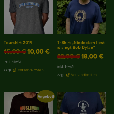
Tourshirt 2019
T-Shirt „Niedecken liest
& singt Bob Dylan“
Ursprünglicher
Aktueller
15,00
€
10,00
€
Ursprünglicher
Aktuel
Preis
Preis
22,00
€
18,00
€
Preis
Preis
war:
ist:
inkl. MwSt.
war:
ist:
15,00 €
10,00 €.
inkl. MwSt.
22,00 €
18,00 
zzgl.
Versandkosten
zzgl.
Versandkosten
Angebot!