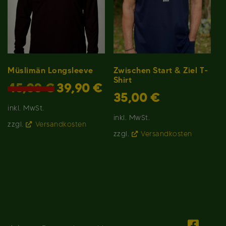
Müslimän Longsleeve
Zwischen Start & Ziel T-
Shirt
Ursprünglicher
Aktueller
45,00
€
39,90
€
Preis
Preis
35,00
€
war:
ist:
inkl. MwSt.
45,00 €
39,90 €.
inkl. MwSt.
zzgl.
Versandkosten
zzgl.
Versandkosten