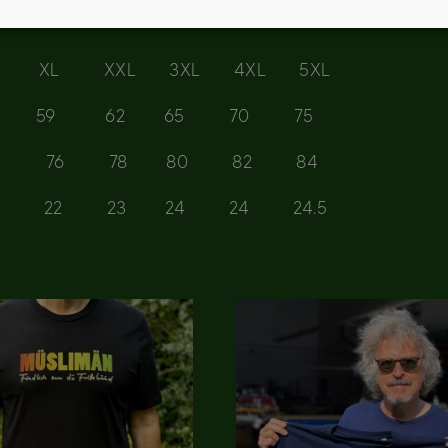
L XXL 3XL 4XL 5XL
 53 56 59 62 65 70 75
2 74 76 78 80 82 84
 22 22 23 24 24 24.5