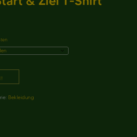
art & Ziel T-Shirt
sten
!
rie:
Bekleidung