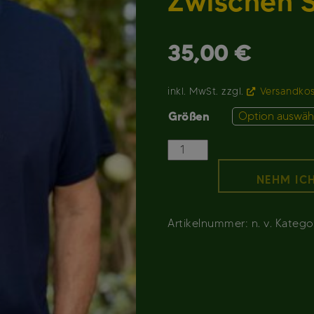
Zwischen St
35,00
€
inkl. MwSt.
zzgl.
Versandko
Größen
Zwischen
Start
NEHM ICH
&
Ziel
T-
Artikelnummer:
n. v.
Katego
Shirt
Menge