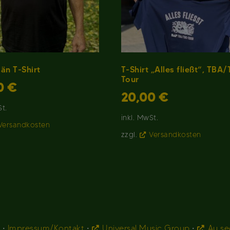
än T-Shirt
T-Shirt „Alles fließt“, TBA
Tour
0
€
20,00
€
St.
inkl. MwSt.
Versandkosten
zzgl.
Versandkosten
g
•
Impressum/Kontakt
•
Universal Music Group
•
Au s