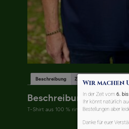
Beschreibung
Zusätzliche Informatio
Wir machen 
In der Zeit vom
6. bi
Beschreibung
Ihr könnt natürlich a
Bestellungen aber lei
T-Shirt aus 100 % ringesponnener Bio-Ba
Danke für euer Vers