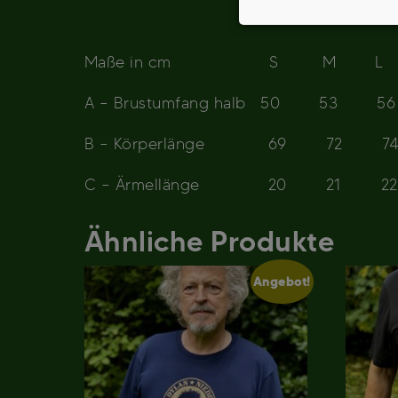
Maße in cm S M L X
A – Brustumfang halb 50
B – Körperlänge 69 7
C – Ärmellänge 20 21
Ähnliche Produkte
Angebot!