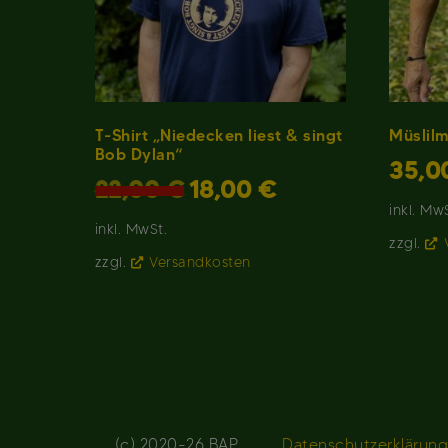
T-Shirt „Niedecken liest & singt
Müslilm
Bob Dylan“
35,0
Ursprünglicher
Aktueller
22,00
€
18,00
€
Preis
Preis
inkl. Mw
war:
ist:
inkl. MwSt.
22,00 €
18,00 €.
zzgl.
zzgl.
Versandkosten
(c) 2020-26 BAP.
Datenschutzerklärun