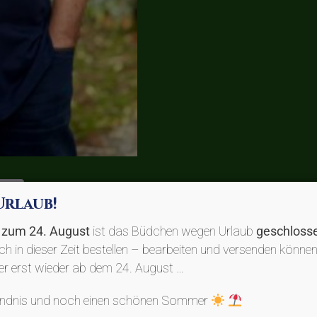
nen
Urlaub!
s zum 24. August
ist das Büdchen wegen Urlaub
geschloss
uch in dieser Zeit bestellen – bearbeiten und versenden können
der erst wieder ab dem 24. August …
umwolle in french navy mit weißem Front-Druck.
tändnis und noch einen schönen Sommer