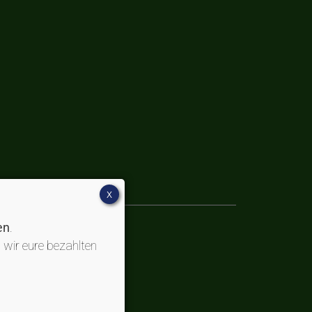
X
en
.
 wir eure bezahlten