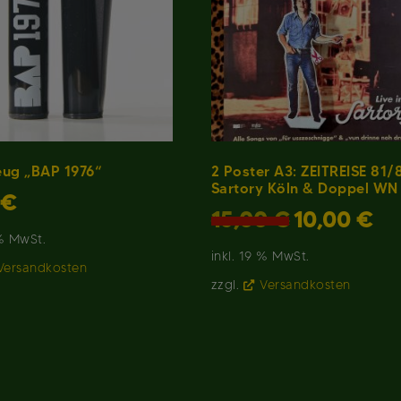
eug „BAP 1976“
2 Poster A3: ZEITREISE 81/
Sartory Köln & Doppel WN
€
Ursprünglicher
Aktu
15,00
€
10,00
€
Preis
Preis
 % MwSt.
war:
ist:
inkl. 19 % MwSt.
15,00 €
10,0
Versandkosten
zzgl.
Versandkosten