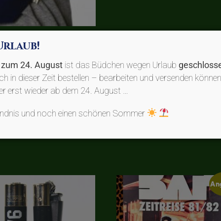
Urlaub!
s zum 24. August
ist das Büdchen wegen Urlaub
geschloss
uch in dieser Zeit bestellen – bearbeiten und versenden können
der erst wieder ab dem 24. August …
GOTS-zertifiziert, 100% Bio-Baumwolle, 170g/m²
tändnis und noch einen schönen Sommer
An