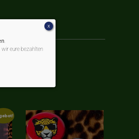
X
en
.
 wir eure bezahlten
gebot!