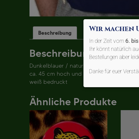
Wir machen 
Beschreibung
In der Zeit vom
6. bi
Ihr könnt natürlich a
Beschreibung
Bestellungen aber lei
Dunkelblauer / naturfarbener Rucksack, 
Danke für euer Vers
ca. 45 cm hoch und 37,5 cm breit
weiß bedruckt
Ähnliche Produkte