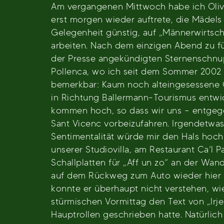
Am vergangenen Mittwoch habe ich Oliver
erst morgen wieder auftrete, die Mädels
Gelegenheit günstig, auf „Männerwirtscha
arbeiten. Nach dem einzigen Abend zu f
der Presse angekündigten Sternenschnup
Pollenca, wo ich seit dem Sommer 2002 
bemerkbar: Kaum noch alteingesessene Ge
in Richtung Ballermann-Tourismus entwic
kommen hoch, so dass wir uns – entgege
Sant Vicenc vorbeizufahren. Irgendetwas 
Sentimentalität würde mir den Hals hoch
unserer Studiovilla, am Restaurant Ca’l
Schallplatten für „Aff un zo“ an der Wa
auf dem Rückweg zum Auto wieder hier vo
konnte er überhaupt nicht verstehen, wi
stürmischen Vormittag den Text von „Irj
Hauptrollen geschrieben hatte. Natürlich 