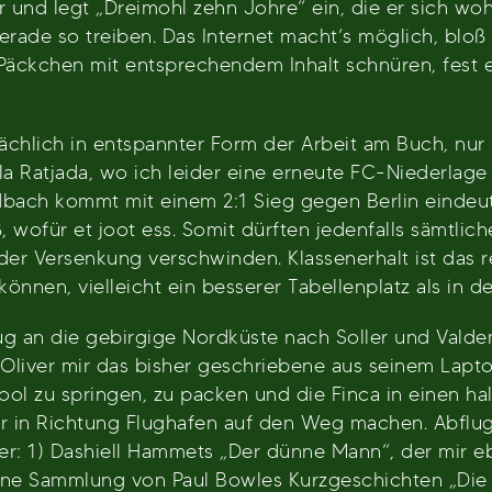
 und legt „Dreimohl zehn Johre“ ein, die er sich woh
gerade so treiben. Das Internet macht’s möglich, bloß
Päckchen mit entsprechendem Inhalt schnüren, fest 
ächlich in entspannter Form der Arbeit am Buch, nu
la Ratjada, wo ich leider eine erneute FC-Niederlage
bach kommt mit einem 2:1 Sieg gegen Berlin eindeuti
ß, wofür et joot ess. Somit dürften jedenfalls sämtl
der Versenkung verschwinden. Klassenerhalt ist das re
önnen, vielleicht ein besserer Tabellenplatz als in de
ug an die gebirgige Nordküste nach Soller und Valde
Oliver mir das bisher geschriebene aus seinem Lapto
Pool zu springen, zu packen und die Finca in einen h
r in Richtung Flughafen auf den Weg machen. Abflug.
r: 1) Dashiell Hammets „Der dünne Mann“, der mir eb
ine Sammlung von Paul Bowles Kurzgeschichten „Die S