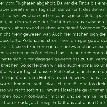
 vom Flughafen abgeholt. Da wir die Finca bis eins
 aber bereits einen Tag nach der Ankunft des Jeheim
ft“ umzuswitchen und ein paar Tage an „Selbstporträt
ünft, an dem wir von der Dachterrasse aus zwischen 
pen-Jahresrekord erleben, am darauf folgenden Tag
nicht mehr gewesen war. Auch hier machen sich die 
schäfte, Pollenca ist stromlinienförmiger geworden,
kelt. Tausend Erinnerungen an die zwei phantastisc
n unserem ursprünglichen Plan – dann doch noch da
hatte sich in mir dagegen gewehrt das zu tun, vermut
 kriechen. So schleichen wir also auch erstmal so un
 Patró, wo wir täglich unsere Mahlzeiten einnahmen 
nd hängen) und dem Hotel Niu vorbei, wo wir damals 
rbei kommen, steht plötzlich ein völlig ratlos drein
eso wir nicht sofort zu ihm ins Hotelcafé gekommen 
end’en Rock’n’Roll-Band“ mit ihm und seinem Kellner
ist die Freude jetzt riesig. Er lädt uns auf einen Dri