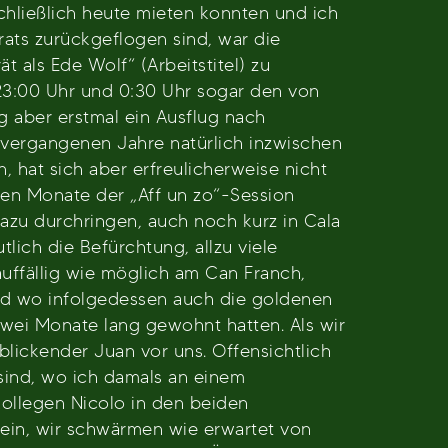
chließlich heute mieten konnten und ich
rats zurückgeflogen sind, war die
 als Ede Wolf“ (Arbeitstitel) zu
23:00 Uhr und 0:30 Uhr sogar den von
 aber erstmal ein Ausflug nach
vergangenen Jahre natürlich inzwischen
 hat sich aber erfreulicherweise nicht
hen Monate der „Aff un zo“-Session
zu durchringen, auch noch kurz in Cala
lich die Befürchtung, allzu viele
auffällig wie möglich am Can Franch,
(und wo infolgedessen auch die goldenen
zwei Monate lang gewohnt hatten. Als wir
blickender Juan vor uns. Offensichtlich
sind, wo ich damals an einem
kollegen Nicolo in den beiden
nk ein, wir schwärmen wie erwartet von