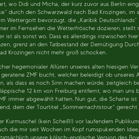
rt, wo Didi und Micha, der kurz zuvor aus Berlin ein
cke“ durch den Schwarzwald nach Bad Krozingen, im s
Wettergott bevorzugt, die „Karibik Deutschlands“ h
r im Fernsehen die Wetterfrösche dozieren, stellt m
ist als sonst wo. Dass es allerdings inzwischen hier 
nzen, grenz an den Tatbestand der Demütigung Durch
ad Krozingen nicht mehr groß schocken.
icher hegemonialer Allüren unseres alten hiesigen Ver
n geratene ZMF bucht, welcher beleidigt ob unseres A
gen, als dass es noch Sinn machen würde, zeitgleich
 läppische 12 km von Freiburg entfernt, wo man uns b
MF immer abgewählt hatten. Nun gut, die Scharte ist 
bend, dem der Tourtitel „Sommernachtstour“ gerecht 
r Kurmuschel (kein Scheiß!) vor laufendem Publikum
 Auch die mir seit Wochen im Kopf rumspukenden Idee
tatsächlich unsere kölsch-englische Version des Bow