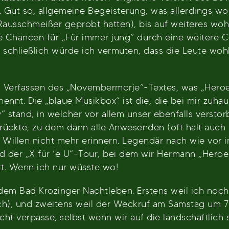
 Gut so, allgemeine Begeisterung, was allerdings wo
Rausschmeißer geprobt hatten), bis auf weiteres wo
 die Chancen für „Für immer jung“ durch eine weitere 
, schließlich würde ich vermuten, dass die Leute 
Verfassen des „Novembermorje“-Textes, was „Heroes“
nennt. Die „blaue Musikbox“ ist die, die bei mir zuha
y“ stand, in welcher vor allem unser ebenfalls vers
ckte, zu dem dann alle Anwesenden (oft halt auch M
 Willen nicht mehr erinnern. Legendär nach wie vor
d der „X für ’e U“-Tour, bei dem wir Hermann „Heroe
t. Wenn ich nur wüsste wo!
 dem Bad Krozinger Nachtleben. Erstens weil ich no
ich), und zweitens weil der Weckruf am Samstag um 7:
cht verpasse, selbst wenn wir auf die landschaftlich