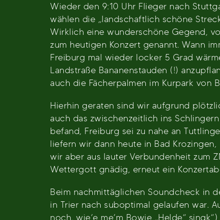
Wieder den 9:10 Uhr Flieger nach Stuttga
wählen die „landschaftlich schöne Stre
Wirklich eine wunderschöne Gegend, vom 
zum heutigen Konzert genannt. Wann imme
Freiburg mal wieder locker 5 Grad wärmer 
Landstraße Bananenstauden (!) anzupfla
auch die Fächerpalmen im Kurpark von B
Hierhin geraten sind wir aufgrund plötzl
auch das zwischenzeitlich ins Schlinger
befand, Freiburg sei zu nahe an Tuttlin
liefern wir dann heute in Bad Krozingen,
wir aber aus lauter Verbundenheit zum Z
Wettergott gnädig, erneut ein Konzerta
Beim nachmittäglichen Soundcheck in de
in Trier nach suboptimal gelaufen war.
noch, wie’e me’m Bowie „Helde“ singk“) 