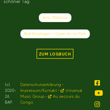
schöner Tag.
Beitragsnavigation
Arta, Mallorca
Bad Krozingen – Open Air im Park
ZUM LOGBUCH
(c)
Datenschutzerklärung
•
2020-
Impressum/Kontakt
•
Universal
26
Music Group
•
Au secours du
BAP.
Congo