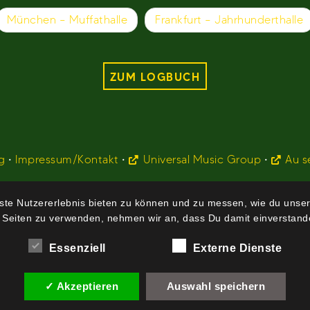
München – Muffathalle
Frankfurt – Jahrhunderthalle
ZUM LOGBUCH
g
•
Impressum/Kontakt
•
Universal Music Group
•
Au s
te Nutzererlebnis bieten zu können und zu messen, wie du unser
 Seiten zu verwenden, nehmen wir an, dass Du damit einverstande
Essenziell
Externe Dienste
✓ Akzeptieren
Auswahl speichern