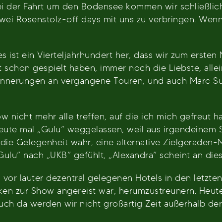
ei der Fahrt um den Bodensee kommen wir schließlich
zwei Rosenstolz-off days mit uns zu verbringen. Wenn
s ist ein Vierteljahrhundert her, dass wir zum ersten
adt schon gespielt haben, immer noch die Liebste, al
innerungen an vergangene Touren, und auch Marc Sure
w nicht mehr alle treffen, auf die ich mich gefreut 
heute mal „Gulu“ weggelassen, weil aus irgendeinem
e Gelegenheit wahr, eine alternative Zielgeraden-M
ulu“ nach „UKB“ gefühlt, „Alexandra“ scheint an dies
h vor lauter dezentral gelegenen Hotels in den letzte
ken zur Show angereist war, herumzustreunern. Heute 
uch da werden wir nicht großartig Zeit außerhalb der