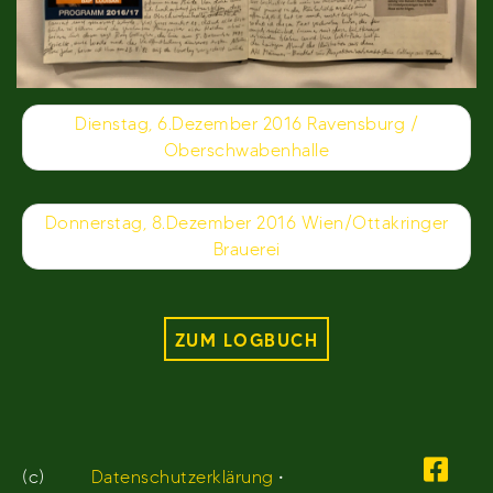
Beitragsnavigation
Dienstag, 6.Dezember 2016 Ravensburg /
Oberschwabenhalle
Donnerstag, 8.Dezember 2016 Wien/Ottakringer
Brauerei
ZUM LOGBUCH
(c)
Datenschutzerklärung
•