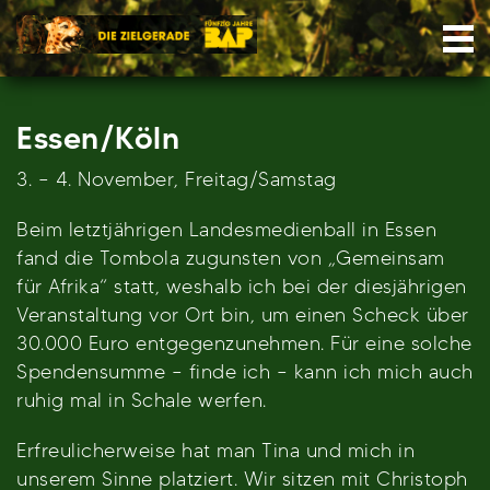
Skip
Nav
to
content
Essen/Köln
3. – 4. November, Freitag/Samstag
Beim letztjährigen Landesmedienball in Essen
fand die Tombola zugunsten von „Gemeinsam
für Afrika“ statt, weshalb ich bei der diesjährigen
Veranstaltung vor Ort bin, um einen Scheck über
30.000 Euro entgegenzunehmen. Für eine solche
Spendensumme – finde ich – kann ich mich auch
ruhig mal in Schale werfen.
Erfreulicherweise hat man Tina und mich in
unserem Sinne platziert. Wir sitzen mit Christoph