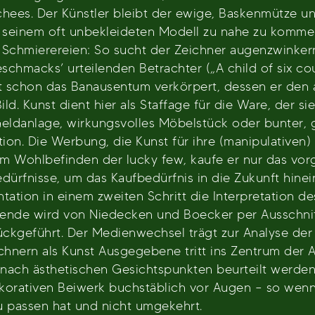
schees. Der Künstler bleibt der ewige, Baskenmütze u
 seinem oft unbekleideten Modell zu nahe zu komme
 Schmierereien: So sucht der Zeichner augenzwinker
hmacks’ urteilenden Betrachter („A child of six cou
chon das Banausentum verkörpert, dessen er den ab
ild. Kunst dient hier als Staffage für die Ware, der s
 Geldanlage, wirkungsvolles Möbelstück oder bunter, 
tion. Die Werbung, die Kunst für ihre (manipulativen
 Wohlbefinden der lucky few, kaufe er nur das vorg
ürfnisse, um das Kaufbedürfnis in die Zukunft hinei
ntation in einem zweiten Schritt die Interpretation d
ende wird von Niedecken und Boecker per Ausschnit
rückgeführt. Der Medienwechsel trägt zur Analyse d
hnern als Kunst Ausgegebene tritt ins Zentrum der A
 nach ästhetischen Gesichtspunkten beurteilt werde
korativen Beiwerk buchstäblich vor Augen – so wenn 
u passen hat und nicht umgekehrt.