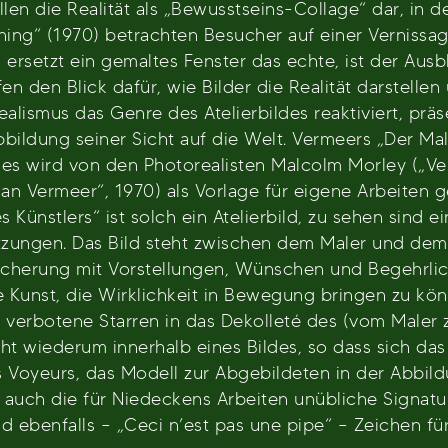
en die Realität als „Bewusstseins-Collage“ dar, in de
ing“ (1970) betrachten Besucher auf einer Vernissag
 ersetzt ein gemaltes Fenster das echte, ist der Ausb
n den Blick dafür, wie Bilder die Realität darstellen 
alismus das Genre des Atelierbildes reaktiviert, präs
bbildung seiner Sicht auf die Welt. Vermeers „Der Mal
s wird von den Photorealisten Malcolm Morley („Vermee
n Vermeer“, 1970) als Vorlage für eigene Arbeiten g
ünstlers“ ist solch ein Atelierbild, zu sehen sind ei
 Sitzungen. Das Bild steht zwischen dem Maler und de
icherung mit Vorstellungen, Wünschen und Begehrlic
 die Kunst, die Wirklichkeit in Bewegung bringen zu k
t verbotene Starren in das Dekolleté des (vom Maler
eht wiederum innerhalb eines Bildes, so dass sich das 
 Voyeurs, das Modell zur Abgebildeten in der Abbildu
uch die für Niedeckens Arbeiten unübliche Signatur 
ind ebenfalls – „Ceci n’est pas une pipe“ – Zeichen fü