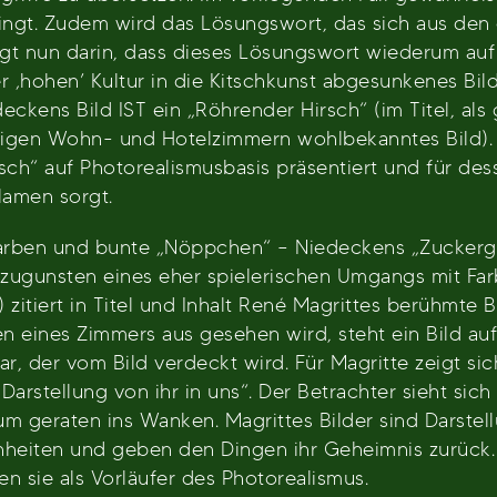
ingt. Zudem wird das Lösungswort, das sich aus den 
iegt nun darin, dass dieses Lösungswort wiederum auf 
er ‚hohen’ Kultur in die Kitschkunst abgesunkenes Bil
kens Bild IST ein „Röhrender Hirsch“ (im Titel, als ge
ligen Wohn- und Hotelzimmern wohlbekanntes Bild). 
sch“ auf Photorealismusbasis präsentiert und für de
lamen sorgt.
farben und bunte „Nöppchen“ – Niedeckens „Zuckergu
 zugunsten eines eher spielerischen Umgangs mit Fa
) zitiert in Titel und Inhalt René Magrittes berühmte
 eines Zimmers aus gesehen wird, steht ein Bild auf e
r, der vom Bild verdeckt wird. Für Magritte zeigt sic
arstellung von ihr in uns“. Der Betrachter sieht sic
um geraten ins Wanken. Magrittes Bilder sind Darste
eiten und geben den Dingen ihr Geheimnis zurück. 
 sie als Vorläufer des Photorealismus.