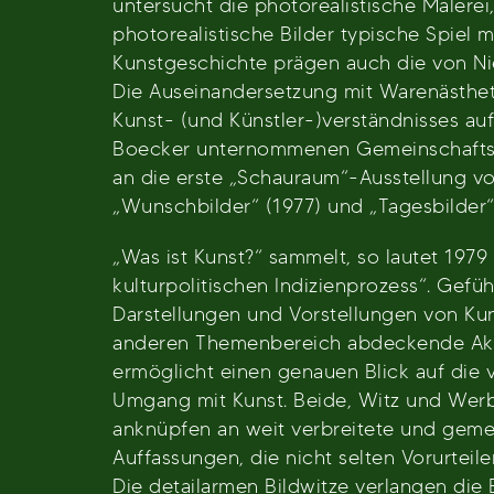
untersucht die photorealistische Malere
photorealistische Bilder typische Spiel
Kunstgeschichte prägen auch die von Ni
Die Auseinandersetzung mit Warenästhet
Kunst- (und Künstler-)verständnisses au
Boecker unternommenen Gemeinschaftsarb
an die erste „Schauraum“-Ausstellung v
„Wunschbilder“ (1977) und „Tagesbilder“ 
„Was ist Kunst?“ sammelt, so lautet 1979
kulturpolitischen Indizienprozess“. Gef
Darstellungen und Vorstellungen von Kun
anderen Themenbereich abdeckende Akte
ermöglicht einen genauen Blick auf die
Umgang mit Kunst. Beide, Witz und Werb
anknüpfen an weit verbreitete und gemei
Auffassungen, die nicht selten Vorurteil
Die detailarmen Bildwitze verlangen die