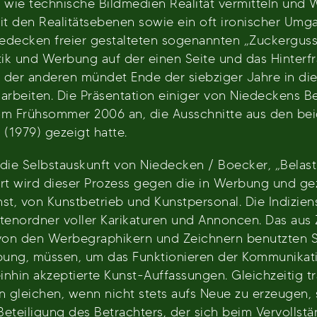
i, wie technische Bildmedien Realität vermitteln un
 mit den Realitätsebenen sowie ein oft ironischer Um
edecken freier gestalteten sogenannten „Zuckerguss-
ik und Werbung auf der einen Seite und das Hinterf
f der anderen mündet Ende der siebziger Jahre in d
eiten. Die Präsentation einiger von Niedeckens Beit
om Frühsommer 2006 an, die Ausschnitte aus den be
(1979) gezeigt hatte.
 die Selbstauskunft von Niedecken / Boecker, „Belastu
ührt wird dieser Prozess gegen die in Werbung und g
st, von Kunstbetrieb und Kunstpersonal. Die Indizie
nordner voller Karikaturen und Annoncen. Das aus Z
 von den Werbegraphikern und Zeichnern benutzten S
ung, müssen, um das Funktionieren der Kommunikatio
nhin akzeptierte Kunst-Auffassungen. Gleichzeitig tr
en gleichen, wenn nicht stets aufs Neue zu erzeugen, 
 Beteiligung des Betrachters, der sich beim Vervolls