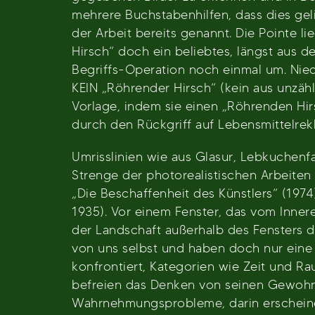
mehrere Buchstabenhilfen, dass dies gel
der Arbeit bereits genannt. Die Pointe l
Hirsch“ doch ein beliebtes, längst aus d
Begriffs-Operation noch einmal um. Niedec
KEIN „Röhrender Hirsch“ (kein aus unzäh
Vorlage, indem sie einen „Röhrenden Hir
durch den Rückgriff auf Lebensmittelrek
Umrisslinien wie aus Glasur, Lebkuchen
Strenge der photorealistischen Arbeiten
„Die Beschaffenheit des Künstlers“ (1974
1935). Vor einem Fenster, das vom Inneren
der Landschaft außerhalb des Fensters da
von uns selbst und haben doch nur eine D
konfrontiert, Kategorien wie Zeit und Ra
befreien das Denken von seinen Gewohnh
Wahrnehmungsprobleme, darin erscheinen