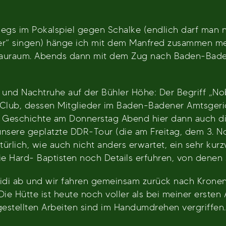
iegs im Pokalspiel gegen Schalke (endlich darf man 
sher“ singen) hänge ich mit dem Manfred zusammen me
hauraum. Abends dann mit dem Zug nach Baden-Bade
 und Nachtruhe auf der Bühler Höhe: Der Begriff „N
-Club, dessen Mitglieder im Baden-Badener Amtsger
ser Geschichte am Donnerstag Abend hier dann auch d
unsere geplatzte DDR-Tour (die am Freitag, dem 3. 
türlich, wie auch nicht anders erwartet, ein sehr kur
ie Hard- Baptisten noch Details erfuhren, von denen 
Didi ab und wir fahren gemeinsam zurück nach Krone
Die Hütte ist heute noch voller als bei meiner ersten
gestellten Arbeiten sind im Handumdrehen vergriffen.