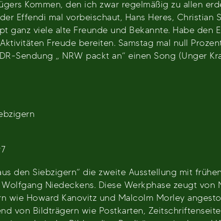
ügers Kommen, den ich zwar regelmäßig zu allen erd
 der Effendi mal vorbeischaut, Hans Heres, Christian 
t ganz viele alte Freunde und Bekannte. Habe den E
ivitäten Freude bereiten. Samstag mal null Prozent 
R-Sendung „ NRW packt an“ einen Song (Unger Kr
ebzigern
97
aus den Siebzigern“ die zweite Ausstellung mit frühen
Wolfgang Niedeckens. Diese Werkphase zeugt von Nie
ern wie Howard Kanovitz und Malcolm Morley angest
d von Bildträgern wie Postkarten, Zeitschriftenseite