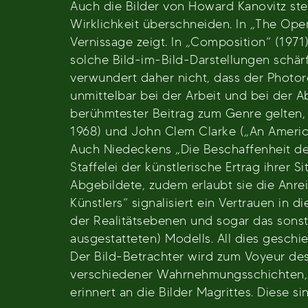
Auch die Bilder von Howard Kanovitz stell
Wirklichkeit überschneiden. In „The Open
Vernissage zeigt. In „Composition“ (1971)
solche Bild-im-Bild-Darstellungen schärfe
verwundert daher nicht, dass der Photore
unmittelbar bei der Arbeit und bei der A
berühmtester Beitrag zum Genre gelten, e
1968) und John Clem Clarke („An America
Auch Niedeckens „Die Beschaffenheit des K
Staffelei der künstlerische Ertrag ihrer
Abgebildete, zudem erlaubt sie die Anre
Künstlers“ signalisiert ein Vertrauen in
der Realitätsebenen und sogar das sons
ausgestatteten) Modells. All dies geschi
Der Bild-Betrachter wird zum Voyeur des
verschiedener Wahrnehmungsschichten, a
erinnert an die Bilder Magrittes. Diese s