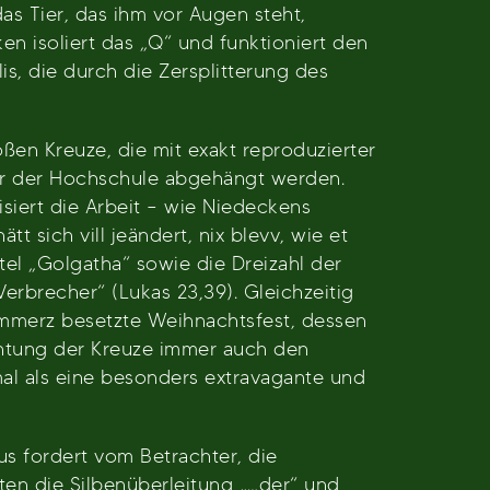
as Tier, das ihm vor Augen steht,
n isoliert das „Q“ und funktioniert den
s, die durch die Zersplitterung des
oßen Kreuze, die mit exakt reproduzierter
rer der Hochschule abgehängt werden.
siert die Arbeit – wie Niedeckens
t sich vill jeändert, nix blevv, wie et
el „Golgatha“ sowie die Dreizahl der
erbrecher“ (Lukas 23,39). Gleichzeitig
ommerz besetzte Weihnachtsfest, dessen
achtung der Kreuze immer auch den
al als eine besonders extravagante und
bus fordert vom Betrachter, die
ten die Silbenüberleitung „…der“ und