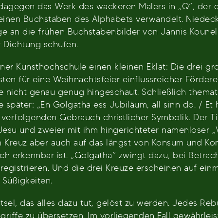
 dagegen das Werk des wackeren Malers in „Q“, der d
einen Buchstaben des Alphabets verwandelt. Niedecke
an die frühen Buchstabenbilder von Jannis Kounelli
r Dichtung schufen.
ner Kunsthochschule einen kleinen Eklat: Die drei gr
ten für eine Weihnachtsfeier einflussreicher Förde
e nicht genau genug hingeschaut. Schließlich themati
päter: „En Golgatha ess Jubiläum, all sinn do. / Et hät
verfolgenden Gebrauch christlicher Symbolik. Der Tit
Jesu und zweier mit ihm hingerichteter namenloser „V
n Kreuz aber auch auf das längst von Konsum und K
och erkennbar ist. „Golgatha“ zwingt dazu, bei Betr
gistrieren. Und die drei Kreuze erscheinen auf einm
 Süßigkeiten.
ätsel, das alles dazu tut, gelöst zu werden. Jedes Re
riffe zu übersetzen. Im vorliegenden Fall gewährleis