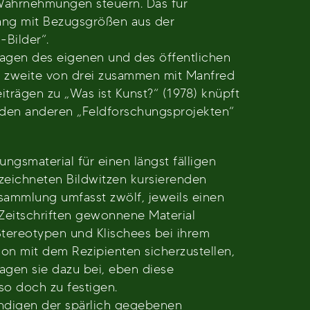
d Wahrnehmungen steuern. Das für
gang mit Bezugsgrößen aus der
Bilder“.
ragen des eigenen und des öffentlichen
ie zweite von drei zusammen mit Manfred
rägen zu „Was ist Kunst?“ (1978) knüpft
iden anderen „Feldforschungsprojekten“
ngsmaterial für einen längst fälligen
ezeichneten Bildwitzen kursierenden
nsammlung umfasst zwölf, jeweils einen
eitschriften gewonnene Material
tereotypen und Klischees bei ihrem
n mit dem Rezipienten sicherzustellen,
agen sie dazu bei, eben diese
so doch zu festigen.
tändigen der spärlich gegebenen