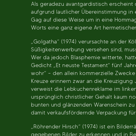
Als geradezu avantgardistisch erscheint
aufgrund lautlicher Übereinstimmung in 
Gag auf diese Weise um in eine Hommage 
Worts eine ganz eigene Art hermetische
„Golgatha“ (1974) verursachte an der Köl
Süßigkeitenwerbung versehen sind, muss
Wer da jedoch Blasphemie witterte, hatt
Gedicht „Et neuste Testament“ fünf Jahre s
wohr“ – den allein kommerzielle Zwecke 
Kreuze erinnern zwar an die Kreuzigung 
verweist die Lebkuchenreklame im linke
ursprünglich christlicher Gehalt kaum n
bunten und glänzenden Warenschein zu re
damit verkaufsfördernde Verpackung für
„Röhrender Hirsch“ (1974) ist ein Bilderr
gegebenen Bilder zu erkennen und in Beg