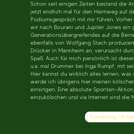
Schon seit einigen Zeiten bestand die A
jetzt endlich mal für den Heimweg auf 
Podiumsgespräch mit mir führen. Vorher
wir nach Bourani und Jupiter Jones ein g
Generationsübergreifendes auf die Beine 
ebenfalls von Wolfgang Stach produziert
Drücker in Mannheim an, verursacht durc
Spaß. Auch für mich persönlich ist diese
u.a. mal Drummer bei Inga Rumpf, mit sein
Hier kannst du wirklich alles lernen, wa
werde ich übrigens hier meinen kölschen
einsingen. Eine absolute Spontan-Aktion,
einzukölschen und via Internet sind die
Beitragsnavigation
Donnerstag, 13.Ju