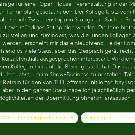
nfrage für eine „Open House“-Veranstaltung in der 
den Terminplan gesetzt haben. Der Kollege Klotz vo
 aber noch Zwischenstopp in Stuttgart in Sachen Pro
ut zweistündiges Set spielen werden. Die Idee hinte
zu stellen und zumindest, was die jungen Kollegen aus
 werden, erscheint mir das einleuchtend. Leider komm
h endlos viele Staus, aber das Gespräch gerät recht 
r Kurzaufenthalt ausgesprochen interessant. Wirklic
en Kollegen hier auf die Beine gestellt hat. Das ist a
s du brauchst, um im Show-Business zu bestehen. Tale
 Refrain für den von Till Hoffmann initiierten bayr
 aber in den ganzen Staus habe ich ja schließlich ge
 Möglichkeiten der Übermittlung ohnehin fantastisch
ni 2013 – Memmingen/Kaminwerk
Samstag, 15.Juni 201