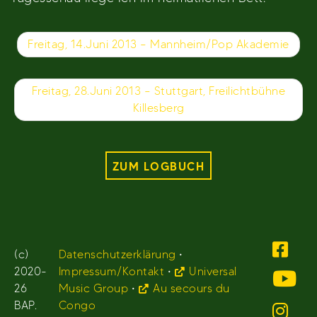
Beitragsnavigation
Freitag, 14.Juni 2013 – Mannheim/Pop Akademie
Freitag, 28.Juni 2013 – Stuttgart, Freilichtbühne
Killesberg
ZUM LOGBUCH
(c)
Datenschutzerklärung
•
2020-
Impressum/Kontakt
•
Universal
26
Music Group
•
Au secours du
BAP.
Congo