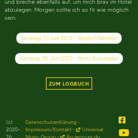
und breche ebenfalls auf, um mich brav im Hotel
abzulegen. Morgen sollte ich so fit wie möglich
sein.
Beitragsnavigation
Samstag, 15.Juni 2013 – Ahrdorf/Bahnhof
Samstag, 29. Juni 2013 – Bonn, Kunstrasen
ZUM LOGBUCH
(c)
Datenschutzerklärung
•
2020-
Impressum/Kontakt
•
Universal
26
Music Group
•
Au secours du