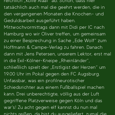
reichlich „Kölle Alaaf“ ab. Schön, dass hier
tatsächlich auch mal die geehrt werden, die in
den vergangenen Monaten die Knochen- und
Geduldsarbeit ausgeführt haben.
Mittwochvormittags dann mit Didi per IC nach
Hamburg wo wir Oliver treffen, um gemeinsam
zu einer Besprechung in Sache „Ede Wolf“ zum
Hoffmann & Campe-Verlag zu fahren. Danach
dann mit Jens Petersen, unserem Lektor, erst mal
in die Exil-Kölner-Kneipe „Rheinländer“,
schließlich spielt der „Erstligist der Herzen“ um
19.00 Uhr im Pokal gegen den FC Augsburg.
Unfassbar, was ein profilneurotischer
Schiedsrichter aus einem Fußballspiel machen
kann. Drei unberechtigte, völlig aus der Luft
gegriffene Platzverweise gegen Köln und das
war’s! Zu acht gegen elf kannst du nun mal
nichts reißen, da bist du ausgeliefert, zumal die