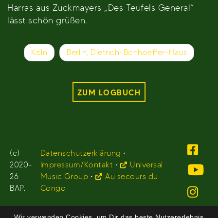
Harras aus Zuckmayers „Des Teufels General“
lässt schön grüßen.
Beitragsnavigation
Köln
Berlin, Dietrich-Bonhoeffer-Haus
ZUM LOGBUCH
(c)
Datenschutzerklärung
•
2020-
Impressum/Kontakt
•
Universal
26
Music Group
•
Au secours du
BAP.
Congo
Wir verwenden Cookies, um Dir das beste Nutzererlebnis