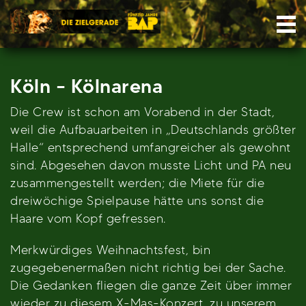
Skip
Nav
to
content
Köln – Kölnarena
Die Crew ist schon am Vorabend in der Stadt,
weil die Aufbauarbeiten in „Deutschlands größter
Halle“ entsprechend umfangreicher als gewohnt
sind. Abgesehen davon musste Licht und PA neu
zusammengestellt werden; die Miete für die
dreiwöchige Spielpause hätte uns sonst die
Haare vom Kopf gefressen.
Merkwürdiges Weihnachtsfest, bin
zugegebenermaßen nicht richtig bei der Sache.
Die Gedanken fliegen die ganze Zeit über immer
wieder zu diesem X-Mas-Konzert, zu unserem