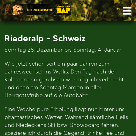
Skip
Nav
to
content
Riederalp – Schweiz
Sonntag 28. Dezember bis Sonntag, 4. Januar
Wie jetzt schon seit ein paar Jahren zum
Jahreswechsel ins Wallis. Den Tag nach der
Kölnarena so geruhsam wie möglich verbracht
und dann am Sonntag Morgen in aller
Herrgottsfrühe auf die Autobahn.
Eine Woche pure Erholung liegt nun hinter uns,
phantastisches Wetter. Während sämtliche Hells
und Niedeckens Ski bzw. Snowboard fahren,
spaziere ich durch die Gegend, trinke Tee und