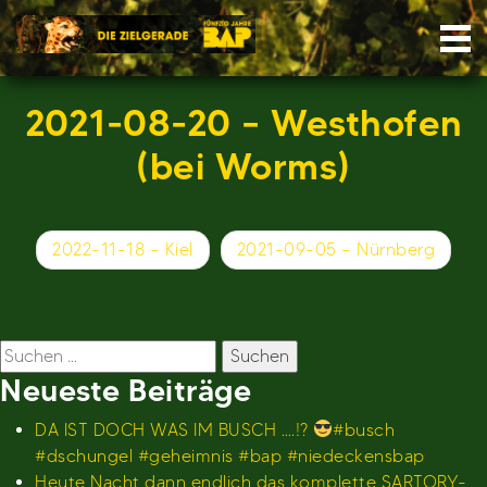
Skip
Nav
to
content
2021-08-20 – Westhofen
(bei Worms)
Beitragsnavigation
2022-11-18 – Kiel
2021-09-05 – Nürnberg
Suchen
nach:
Neueste Beiträge
DA IST DOCH WAS IM BUSCH ….!?
#busch
#dschungel #geheimnis #bap #niedeckensbap
Heute Nacht dann endlich das komplette SARTORY-