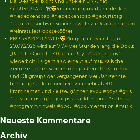
Dä Oleander blöht und unsere NUMA hat
GEBURTSTAG!
#numaontheroad #niedecken
#niedeckensbap #niedeckensbap #geburtstag
#oleander #ichwünschmirduwöhrshe #familienalbum
#reinrassijestroossekööter
PROGRAMMHINWEIS
Morgen am Samstag, den
20.09.2025 wird auf VOX vier Stunden lang die Doku:
„Back for Good – 40 Jahre Boy- & Girlgroups“
wiederholt. Es geht also erneut auf musikalische
Zeitreise und es werden die größten Hits von Boy-
und Girlgroups der vergangenen vier Jahrzehnte
beleuchtet – kommentiert von mehr als 40
Prominenten und Zeitzeug/innen.#vox #boys #girls
#boygroups #girlsgroups #backforgood #zeitreise
#programmhinweis #doku #dokumentation #musik
Neueste Kommentare
Archiv