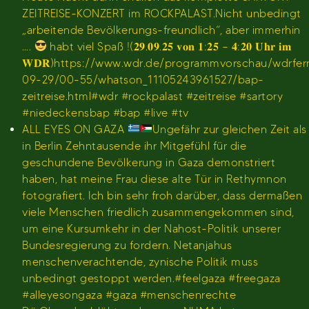
ZEITREISE-KONZERT im ROCKPALAST.Nicht unbedingt
„arbeitende Bevölkerungs-freundlich“, aber immerhin
….
habt viel Spaß !(𝟐𝟗.𝟎𝟗.𝟐𝟓 𝐯𝐨𝐧 𝟏:𝟐𝟓 – 𝟒:𝟐𝟎 𝐔𝐡𝐫 𝐢𝐦
𝐖𝐃𝐑)https://www.wdr.de/programmvorschau/wdrfe
09-29/00-55/whatson_11105243961527/bap-
zeitreise.html#wdr #rockpalast #zeitreise #sartory
#niedeckensbap #bap #live #tv
ALL EYES ON GAZA
Ungefähr zur gleichen Zeit als
in Berlin Zehntausende ihr Mitgefühl für die
geschundene Bevölkerung in Gaza demonstriert
haben, hat meine Frau diese alte Tür in Rethymnon
fotografiert. Ich bin sehr froh darüber, dass dermaßen
viele Menschen friedlich zusammengekommen sind,
um eine Kursumkehr in der Nahost-Politik unserer
Bundesregierung zu fordern. Netanjahus
menschenverachtende, zynische Politik muss
unbedingt gestoppt werden.#feelgaza #freegaza
#alleyesongaza #gaza #menschenrechte