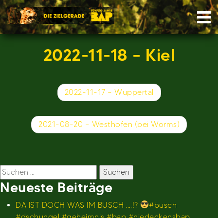
Skip
Nav
to
content
2022-11-18 – Kiel
Beitragsnavigation
2022-11-17 – Wuppertal
2021-08-20 – Westhofen (bei Worms)
Suchen
nach:
Neueste Beiträge
DA IST DOCH WAS IM BUSCH ….!?
#busch
#dschungel #geheimnis #bap #niedeckensbap