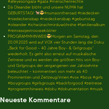
#alleyesongaza #gaza #menschenrechte
Dä Oleander blöht und unsere NUMA hat
GEBURTSTAG!
#numaontheroad #niedecken
#niedeckensbap #niedeckensbap #geburtstag
#oleander #ichwünschmirduwöhrshe #familienalbum
#reinrassijestroossekööter
PROGRAMMHINWEIS
Morgen am Samstag, den
20.09.2025 wird auf VOX vier Stunden lang die Doku:
„Back for Good – 40 Jahre Boy- & Girlgroups“
wiederholt. Es geht also erneut auf musikalische
Zeitreise und es werden die größten Hits von Boy-
und Girlgroups der vergangenen vier Jahrzehnte
beleuchtet – kommentiert von mehr als 40
Prominenten und Zeitzeug/innen.#vox #boys #girls
#boygroups #girlsgroups #backforgood #zeitreise
#programmhinweis #doku #dokumentation #musik
Neueste Kommentare