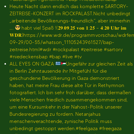
Heute Nacht dann endlich das komplette SARTORY-
ZEITREISE-KONZERT im ROCKPALAST.Nicht unbedingt
„arbeitende Bevölkerungs-freundlich“, aber immerhin
….
habt viel Spaß !(𝟐𝟗.𝟎𝟗.𝟐𝟓 𝐯𝐨𝐧 𝟏:𝟐𝟓 – 𝟒:𝟐𝟎 𝐔𝐡𝐫 𝐢𝐦
𝐖𝐃𝐑)https://www.wdr.de/programmvorschau/wdrfe
09-29/00-55/whatson_11105243961527/bap-
zeitreise.html#wdr #rockpalast #zeitreise #sartory
#niedeckensbap #bap #live #tv
ALL EYES ON GAZA
Ungefähr zur gleichen Zeit als
in Berlin Zehntausende ihr Mitgefühl für die
geschundene Bevölkerung in Gaza demonstriert
haben, hat meine Frau diese alte Tür in Rethymnon
fotografiert. Ich bin sehr froh darüber, dass dermaßen
viele Menschen friedlich zusammengekommen sind,
um eine Kursumkehr in der Nahost-Politik unserer
Bundesregierung zu fordern. Netanjahus
menschenverachtende, zynische Politik muss
unbedingt gestoppt werden.#feelgaza #freegaza