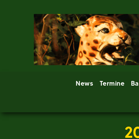
Skip
to
content
News
Termine
Ba
2