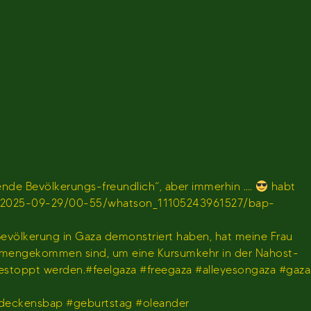
de Bevölkerungs-freundlich“, aber immerhin ….
habt
en/sendung/2025-09-29/00-55/whatson_11105243961527/bap-
 Bevölkerung in Gaza demonstriert haben, hat meine Frau
usammengekommen sind, um eine Kursumkehr in der Nahost-
gestoppt werden.#feelgaza #freegaza #alleyesongaza #gaza
deckensbap #geburtstag #oleander