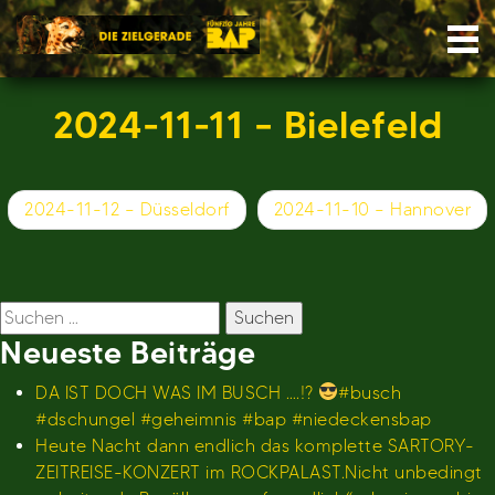
Skip
Nav
to
content
2024-11-11 – Bielefeld
Beitragsnavigation
2024-11-12 – Düsseldorf
2024-11-10 – Hannover
Suchen
nach:
Neueste Beiträge
DA IST DOCH WAS IM BUSCH ….!?
#busch
#dschungel #geheimnis #bap #niedeckensbap
Heute Nacht dann endlich das komplette SARTORY-
ZEITREISE-KONZERT im ROCKPALAST.Nicht unbedingt