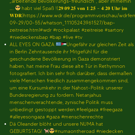
„arbeitende Bevölkerungs-freundlich“, aber immerhin
….
habt viel Spaß !(𝟐𝟗.𝟎𝟗.𝟐𝟓 𝐯𝐨𝐧 𝟏:𝟐𝟓 – 𝟒:𝟐𝟎 𝐔𝐡𝐫 𝐢𝐦
𝐖𝐃𝐑)https://www.wdr.de/programmvorschau/wdrfe
09-29/00-55/whatson_11105243961527/bap-
zeitreise.html#wdr #rockpalast #zeitreise #sartory
#niedeckensbap #bap #live #tv
ALL EYES ON GAZA
Ungefähr zur gleichen Zeit als
in Berlin Zehntausende ihr Mitgefühl für die
geschundene Bevölkerung in Gaza demonstriert
haben, hat meine Frau diese alte Tür in Rethymnon
fotografiert. Ich bin sehr froh darüber, dass dermaßen
viele Menschen friedlich zusammengekommen sind,
um eine Kursumkehr in der Nahost-Politik unserer
Bundesregierung zu fordern. Netanjahus
menschenverachtende, zynische Politik muss
unbedingt gestoppt werden.#feelgaza #freegaza
#alleyesongaza #gaza #menschenrechte
Dä Oleander blöht und unsere NUMA hat
GEBURTSTAG!
#numaontheroad #niedecken