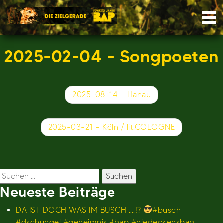
Skip
Nav
to
content
2025-02-04 – Songpoeten
Beitragsnavigation
2025-08-14 – Hanau
2025-03-21 – Köln / lit.COLOGNE
Suchen
nach:
Neueste Beiträge
DA IST DOCH WAS IM BUSCH ….!?
#busch
#dschungel #geheimnis #bap #niedeckensbap