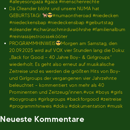
#alleyesongaza #gaza #menschenrechte
Dä Oleander blöht und unsere NUMA hat
GEBURTSTAG!
#numaontheroad #niedecken
#niedeckensbap #niedeckensbap #geburtstag
#oleander #ichwünschmirduwöhrshe #familienalbum
#reinrassijestroossekööter
PROGRAMMHINWEIS
Morgen am Samstag, den
20.09.2025 wird auf VOX vier Stunden lang die Doku:
„Back for Good – 40 Jahre Boy- & Girlgroups“
wiederholt. Es geht also erneut auf musikalische
Zeitreise und es werden die größten Hits von Boy-
und Girlgroups der vergangenen vier Jahrzehnte
beleuchtet – kommentiert von mehr als 40
Prominenten und Zeitzeug/innen.#vox #boys #girls
#boygroups #girlsgroups #backforgood #zeitreise
#programmhinweis #doku #dokumentation #musik
Neueste Kommentare