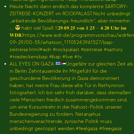
Heute Nacht dann endlich das komplette SARTORY-
ZEITREISE-KONZERT im ROCKPALAST.Nicht unbedingt
„arbeitende Bevölkerungs-freundlich“, aber immerhin
….
habt viel Spaß !(𝟐𝟗.𝟎𝟗.𝟐𝟓 𝐯𝐨𝐧 𝟏:𝟐𝟓 – 𝟒:𝟐𝟎 𝐔𝐡𝐫 𝐢𝐦
𝐖𝐃𝐑)https://www.wdr.de/programmvorschau/wdrfe
09-29/00-55/whatson_11105243961527/bap-
zeitreise.html#wdr #rockpalast #zeitreise #sartory
#niedeckensbap #bap #live #tv
ALL EYES ON GAZA
Ungefähr zur gleichen Zeit als
in Berlin Zehntausende ihr Mitgefühl für die
geschundene Bevölkerung in Gaza demonstriert
haben, hat meine Frau diese alte Tür in Rethymnon
fotografiert. Ich bin sehr froh darüber, dass dermaßen
viele Menschen friedlich zusammengekommen sind,
um eine Kursumkehr in der Nahost-Politik unserer
Bundesregierung zu fordern. Netanjahus
menschenverachtende, zynische Politik muss
unbedingt gestoppt werden.#feelgaza #freegaza