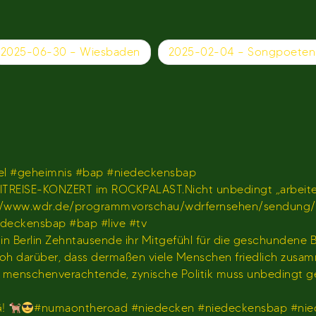
2025-06-30 – Wiesbaden
2025-02-04 – Songpoeten
l #geheimnis #bap #niedeckensbap
TREISE-KONZERT im ROCKPALAST.Nicht unbedingt „arbeiten
𝐫 𝐢𝐦 𝐖𝐃𝐑)https://www.wdr.de/programmvorschau/wdrfernseh
iedeckensbap #bap #live #tv
s in Berlin Zehntausende ihr Mitgefühl für die geschundene
hr froh darüber, dass dermaßen viele Menschen friedlich z
us menschenverachtende, zynische Politik muss unbedingt 
G!
#numaontheroad #niedecken #niedeckensbap #nie