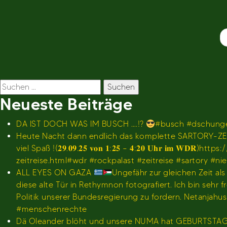
Beitragsnavigation
Suchen
nach:
Neueste Beiträge
DA IST DOCH WAS IM BUSCH ….!?
#busch #dschunge
Heute Nacht dann endlich das komplette SARTORY-ZEI
viel Spaß !(𝟐𝟗.𝟎𝟗.𝟐𝟓 𝐯𝐨𝐧 𝟏:𝟐𝟓 – 𝟒:𝟐𝟎 𝐔𝐡
zeitreise.html#wdr #rockpalast #zeitreise #sartory #n
ALL EYES ON GAZA
Ungefähr zur gleichen Zeit al
diese alte Tür in Rethymnon fotografiert. Ich bin se
Politik unserer Bundesregierung zu fordern. Netanjah
#menschenrechte
Dä Oleander blöht und unsere NUMA hat GEBURTSTA