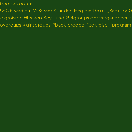
stroossekööter
2025 wird auf VOX vier Stunden lang die Doku: „Back for G
 die größten Hits von Boy- und Girlgroups der vergangenen
#boygroups #girlsgroups #backforgood #zeitreise #progr