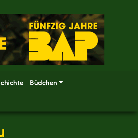
chichte
Büdchen
u