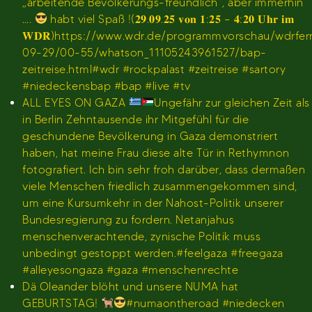
„arbeitende Bevölkerungs-freundlich“, aber immerhin
….
habt viel Spaß !(𝟐𝟗.𝟎𝟗.𝟐𝟓 𝐯𝐨𝐧 𝟏:𝟐𝟓 – 𝟒:𝟐𝟎 𝐔𝐡𝐫 𝐢𝐦
𝐖𝐃𝐑)https://www.wdr.de/programmvorschau/wdrfe
09-29/00-55/whatson_11105243961527/bap-
zeitreise.html#wdr #rockpalast #zeitreise #sartory
#niedeckensbap #bap #live #tv
ALL EYES ON GAZA
Ungefähr zur gleichen Zeit als
in Berlin Zehntausende ihr Mitgefühl für die
geschundene Bevölkerung in Gaza demonstriert
haben, hat meine Frau diese alte Tür in Rethymnon
fotografiert. Ich bin sehr froh darüber, dass dermaßen
viele Menschen friedlich zusammengekommen sind,
um eine Kursumkehr in der Nahost-Politik unserer
Bundesregierung zu fordern. Netanjahus
menschenverachtende, zynische Politik muss
unbedingt gestoppt werden.#feelgaza #freegaza
#alleyesongaza #gaza #menschenrechte
Dä Oleander blöht und unsere NUMA hat
GEBURTSTAG!
#numaontheroad #niedecken