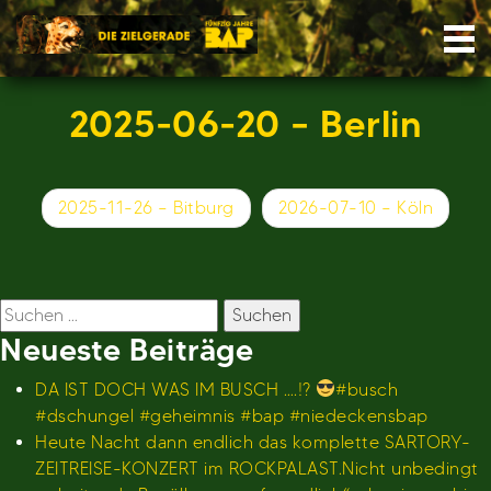
Skip
Nav
to
content
2025-06-20 – Berlin
Beitragsnavigation
2025-11-26 – Bitburg
2026-07-10 – Köln
Suchen
nach:
Neueste Beiträge
DA IST DOCH WAS IM BUSCH ….!?
#busch
#dschungel #geheimnis #bap #niedeckensbap
Heute Nacht dann endlich das komplette SARTORY-
ZEITREISE-KONZERT im ROCKPALAST.Nicht unbedingt