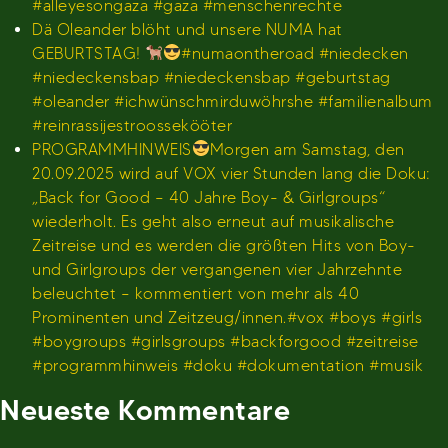
#alleyesongaza #gaza #menschenrechte
Dä Oleander blöht und unsere NUMA hat
GEBURTSTAG!
#numaontheroad #niedecken
#niedeckensbap #niedeckensbap #geburtstag
#oleander #ichwünschmirduwöhrshe #familienalbum
#reinrassijestroossekööter
PROGRAMMHINWEIS
Morgen am Samstag, den
20.09.2025 wird auf VOX vier Stunden lang die Doku:
„Back for Good – 40 Jahre Boy- & Girlgroups“
wiederholt. Es geht also erneut auf musikalische
Zeitreise und es werden die größten Hits von Boy-
und Girlgroups der vergangenen vier Jahrzehnte
beleuchtet – kommentiert von mehr als 40
Prominenten und Zeitzeug/innen.#vox #boys #girls
#boygroups #girlsgroups #backforgood #zeitreise
#programmhinweis #doku #dokumentation #musik
Neueste Kommentare