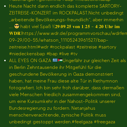
Heute Nacht dann endlich das komplette SARTORY-
ZEITREISE-KONZERT im ROCKPALAST.Nicht unbedingt
„arbeitende Bevölkerungs-freundlich“, aber immerhin
….
habt viel Spaß !(𝟐𝟗.𝟎𝟗.𝟐𝟓 𝐯𝐨𝐧 𝟏:𝟐𝟓 – 𝟒:𝟐𝟎 𝐔𝐡𝐫 𝐢𝐦
𝐖𝐃𝐑)https://www.wdr.de/programmvorschau/wdrfe
09-29/00-55/whatson_11105243961527/bap-
zeitreise.html#wdr #rockpalast #zeitreise #sartory
#niedeckensbap #bap #live #tv
ALL EYES ON GAZA
Ungefähr zur gleichen Zeit als
in Berlin Zehntausende ihr Mitgefühl für die
geschundene Bevölkerung in Gaza demonstriert
haben, hat meine Frau diese alte Tür in Rethymnon
fotografiert. Ich bin sehr froh darüber, dass dermaßen
viele Menschen friedlich zusammengekommen sind,
um eine Kursumkehr in der Nahost-Politik unserer
Bundesregierung zu fordern. Netanjahus
menschenverachtende, zynische Politik muss
unbedingt gestoppt werden.#feelgaza #freegaza