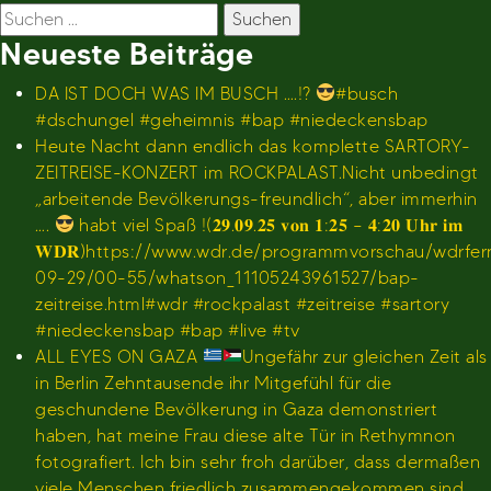
Suchen
nach:
Neueste Beiträge
DA IST DOCH WAS IM BUSCH ….!?
#busch
#dschungel #geheimnis #bap #niedeckensbap
Heute Nacht dann endlich das komplette SARTORY-
ZEITREISE-KONZERT im ROCKPALAST.Nicht unbedingt
„arbeitende Bevölkerungs-freundlich“, aber immerhin
….
habt viel Spaß !(𝟐𝟗.𝟎𝟗.𝟐𝟓 𝐯𝐨𝐧 𝟏:𝟐𝟓 – 𝟒:𝟐𝟎 𝐔𝐡𝐫 𝐢𝐦
𝐖𝐃𝐑)https://www.wdr.de/programmvorschau/wdrfe
09-29/00-55/whatson_11105243961527/bap-
zeitreise.html#wdr #rockpalast #zeitreise #sartory
#niedeckensbap #bap #live #tv
ALL EYES ON GAZA
Ungefähr zur gleichen Zeit als
in Berlin Zehntausende ihr Mitgefühl für die
geschundene Bevölkerung in Gaza demonstriert
haben, hat meine Frau diese alte Tür in Rethymnon
fotografiert. Ich bin sehr froh darüber, dass dermaßen
viele Menschen friedlich zusammengekommen sind,