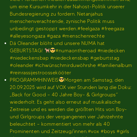
um eine Kursumkehr in der Nahost-Politik unserer
Bundesregierung zu fordern. Netanjahus
menschenverachtende, zynische Politik muss
unbedingt gestoppt werden.#feelgaza #freegaza
#alleyesongaza #gaza #menschenrechte
Dä Oleander blöht und unsere NUMA hat
GEBURTSTAG!
#numaontheroad #niedecken
#niedeckensbap #niedeckensbap #geburtstag
#oleander #ichwünschmirduwöhrshe #familienalbum
#reinrassijestroossekööter
PROGRAMMHINWEIS
Morgen am Samstag, den
20.09.2025 wird auf VOX vier Stunden lang die Doku:
„Back for Good – 40 Jahre Boy- & Girlgroups“
wiederholt. Es geht also erneut auf musikalische
Zeitreise und es werden die größten Hits von Boy-
und Girlgroups der vergangenen vier Jahrzehnte
beleuchtet – kommentiert von mehr als 40
Prominenten und Zeitzeug/innen.#vox #boys #girls