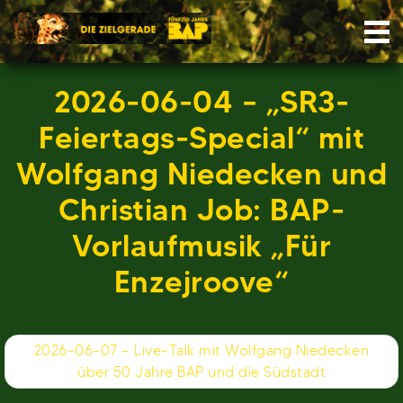
Skip
Nav
to
content
2026-06-04 – „SR3-
Feiertags-Special“ mit
Wolfgang Niedecken und
Christian Job: BAP-
Vorlaufmusik „Für
Enzejroove“
Beitragsnavigation
2026-06-07 – Live-Talk mit Wolfgang Niedecken
über 50 Jahre BAP und die Südstadt