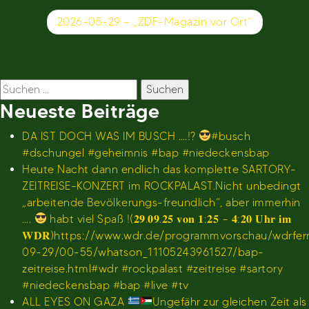
2026-05-29 – „ZDF-Magazin vor Ort“
Suchen
nach:
Neueste Beiträge
DA IST DOCH WAS IM BUSCH ….!?
#busch
#dschungel #geheimnis #bap #niedeckensbap
Heute Nacht dann endlich das komplette SARTORY-
ZEITREISE-KONZERT im ROCKPALAST.Nicht unbedingt
„arbeitende Bevölkerungs-freundlich“, aber immerhin
….
habt viel Spaß !(𝟐𝟗.𝟎𝟗.𝟐𝟓 𝐯𝐨𝐧 𝟏:𝟐𝟓 – 𝟒:𝟐𝟎 𝐔𝐡𝐫 𝐢𝐦
𝐖𝐃𝐑)https://www.wdr.de/programmvorschau/wdrfe
09-29/00-55/whatson_11105243961527/bap-
zeitreise.html#wdr #rockpalast #zeitreise #sartory
#niedeckensbap #bap #live #tv
ALL EYES ON GAZA
Ungefähr zur gleichen Zeit als