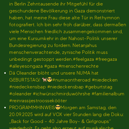
in Berlin Zehntausende ihr Mitgefühl für die
geschundene Bevölkerung in Gaza demonstriert
haben, hat meine Frau diese alte Tür in Rethymnon
fotografiert. Ich bin sehr froh darüber, dass dermaßen
viele Menschen friedlich zusammengekommen sind,
um eine Kursumkehr in der Nahost-Politik unserer
Bundesregierung zu fordern. Netanjahus
menschenverachtende, zynische Politik muss
unbedingt gestoppt werden.#feelgaza #freegaza
#alleyesongaza #gaza #menschenrechte
Dä Oleander blöht und unsere NUMA hat
GEBURTSTAG!
#numaontheroad #niedecken
#niedeckensbap #niedeckensbap #geburtstag
#oleander #ichwünschmirduwöhrshe #familienalbum
#reinrassijestroossekööter
PROGRAMMHINWEIS
Morgen am Samstag, den
20.09.2025 wird auf VOX vier Stunden lang die Doku:
„Back for Good – 40 Jahre Boy- & Girlgroups“
wiederholt. Es geht also erneut auf musikalische