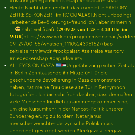
#dschungel #geheimnis #bap #niedeckensbap
Heute Nacht dann endlich das komplette SARTORY-
ZEITREISE-KONZERT im ROCKPALAST.Nicht unbedingt
„arbeitende Bevölkerungs-freundlich“, aber immerhin
….
habt viel Spaß !(𝟐𝟗.𝟎𝟗.𝟐𝟓 𝐯𝐨𝐧 𝟏:𝟐𝟓 – 𝟒:𝟐𝟎 𝐔𝐡𝐫 𝐢𝐦
𝐖𝐃𝐑)https://www.wdr.de/programmvorschau/wdrfe
09-29/00-55/whatson_11105243961527/bap-
zeitreise.html#wdr #rockpalast #zeitreise #sartory
#niedeckensbap #bap #live #tv
ALL EYES ON GAZA
Ungefähr zur gleichen Zeit als
in Berlin Zehntausende ihr Mitgefühl für die
geschundene Bevölkerung in Gaza demonstriert
haben, hat meine Frau diese alte Tür in Rethymnon
fotografiert. Ich bin sehr froh darüber, dass dermaßen
viele Menschen friedlich zusammengekommen sind,
um eine Kursumkehr in der Nahost-Politik unserer
Bundesregierung zu fordern. Netanjahus
menschenverachtende, zynische Politik muss
unbedingt gestoppt werden.#feelgaza #freegaza