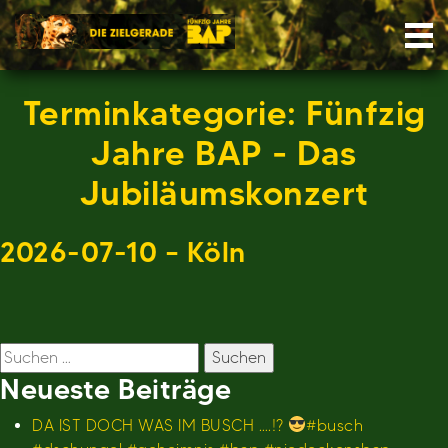
Skip
Nav
to
content
Terminkategorie:
Fünfzig
Jahre BAP - Das
Jubiläumskonzert
2026-07-10 – Köln
Suchen
nach:
Neueste Beiträge
DA IST DOCH WAS IM BUSCH ….!?
#busch