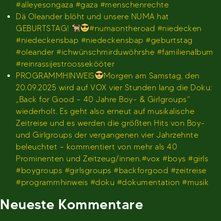
#alleyesongaza #gaza #menschenrechte
Dä Oleander blöht und unsere NUMA hat
GEBURTSTAG!
#numaontheroad #niedecken
#niedeckensbap #niedeckensbap #geburtstag
#oleander #ichwünschmirduwöhrshe #familienalbum
#reinrassijestroossekööter
PROGRAMMHINWEIS
Morgen am Samstag, den
20.09.2025 wird auf VOX vier Stunden lang die Doku:
„Back for Good – 40 Jahre Boy- & Girlgroups“
wiederholt. Es geht also erneut auf musikalische
Zeitreise und es werden die größten Hits von Boy-
und Girlgroups der vergangenen vier Jahrzehnte
beleuchtet – kommentiert von mehr als 40
Prominenten und Zeitzeug/innen.#vox #boys #girls
#boygroups #girlsgroups #backforgood #zeitreise
#programmhinweis #doku #dokumentation #musik
Neueste Kommentare