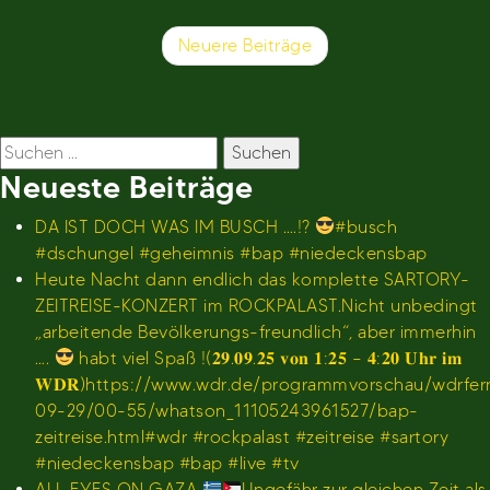
Beitragsnavigation
Neuere Beiträge
Suchen
nach:
Neueste Beiträge
DA IST DOCH WAS IM BUSCH ….!?
#busch
#dschungel #geheimnis #bap #niedeckensbap
Heute Nacht dann endlich das komplette SARTORY-
ZEITREISE-KONZERT im ROCKPALAST.Nicht unbedingt
„arbeitende Bevölkerungs-freundlich“, aber immerhin
….
habt viel Spaß !(𝟐𝟗.𝟎𝟗.𝟐𝟓 𝐯𝐨𝐧 𝟏:𝟐𝟓 – 𝟒:𝟐𝟎 𝐔𝐡𝐫 𝐢𝐦
𝐖𝐃𝐑)https://www.wdr.de/programmvorschau/wdrfe
09-29/00-55/whatson_11105243961527/bap-
zeitreise.html#wdr #rockpalast #zeitreise #sartory
#niedeckensbap #bap #live #tv
ALL EYES ON GAZA
Ungefähr zur gleichen Zeit als