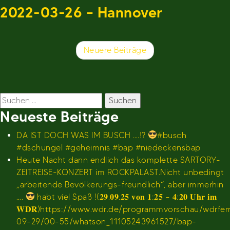
2022-03-26 – Hannover
Beitragsnavigation
Neuere Beiträge
Suchen
nach:
Neueste Beiträge
DA IST DOCH WAS IM BUSCH ….!?
#busch
#dschungel #geheimnis #bap #niedeckensbap
Heute Nacht dann endlich das komplette SARTORY-
ZEITREISE-KONZERT im ROCKPALAST.Nicht unbedingt
„arbeitende Bevölkerungs-freundlich“, aber immerhin
….
habt viel Spaß !(𝟐𝟗.𝟎𝟗.𝟐𝟓 𝐯𝐨𝐧 𝟏:𝟐𝟓 – 𝟒:𝟐𝟎 𝐔𝐡𝐫 𝐢𝐦
𝐖𝐃𝐑)https://www.wdr.de/programmvorschau/wdrfe
09-29/00-55/whatson_11105243961527/bap-