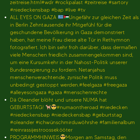
zeitreise.html#wdr #rockpalast #zeitreise #sartory
#niedeckensbap #bap #live #tv
ALL EYES ON GAZA
Ungefähr zur gleichen Zeit als
in Berlin Zehntausende ihr Mitgefühl für die
geschundene Bevölkerung in Gaza demonstriert
haben, hat meine Frau diese alte Tür in Rethymnon
fotografiert. Ich bin sehr froh darüber, dass dermaßen
viele Menschen friedlich zusammengekommen sind,
um eine Kursumkehr in der Nahost-Politik unserer
Bundesregierung zu fordern. Netanjahus
menschenverachtende, zynische Politik muss
unbedingt gestoppt werden.#feelgaza #freegaza
#alleyesongaza #gaza #menschenrechte
Dä Oleander blöht und unsere NUMA hat
GEBURTSTAG!
#numaontheroad #niedecken
#niedeckensbap #niedeckensbap #geburtstag
#oleander #ichwünschmirduwöhrshe #familienalbum
#reinrassijestroossekööter
PROGRAMMHINWEIS
Morgen am Samstag, den