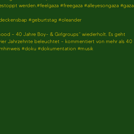
gestoppt werden.#feelgaza #freegaza #alleyesongaza #gaza
deckensbap #geburtstag #oleander
ood – 40 Jahre Boy- & Girlgroups“ wiederholt. Es geht
 vier Jahrzehnte beleuchtet – kommentiert von mehr als 40
ammhinweis #doku #dokumentation #musik