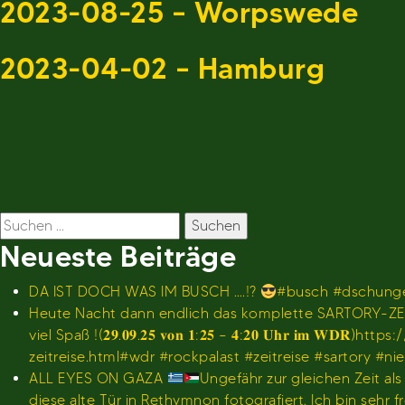
2023-08-25 – Worpswede
2023-04-02 – Hamburg
Beitragsnavigation
Suchen
nach:
Neueste Beiträge
DA IST DOCH WAS IM BUSCH ….!?
#busch #dschunge
Heute Nacht dann endlich das komplette SARTORY-ZEI
viel Spaß !(𝟐𝟗.𝟎𝟗.𝟐𝟓 𝐯𝐨𝐧 𝟏:𝟐𝟓 – 𝟒:𝟐𝟎 𝐔𝐡
zeitreise.html#wdr #rockpalast #zeitreise #sartory #n
ALL EYES ON GAZA
Ungefähr zur gleichen Zeit al
diese alte Tür in Rethymnon fotografiert. Ich bin se