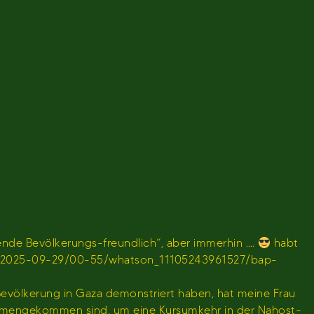
de Bevölkerungs-freundlich“, aber immerhin ….
habt
en/sendung/2025-09-29/00-55/whatson_11105243961527/bap-
 Bevölkerung in Gaza demonstriert haben, hat meine Frau
usammengekommen sind, um eine Kursumkehr in der Nahost-