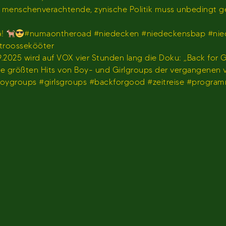
us menschenverachtende, zynische Politik muss unbedingt 
G!
#numaontheroad #niedecken #niedeckensbap #nie
stroossekööter
2025 wird auf VOX vier Stunden lang die Doku: „Back for G
 die größten Hits von Boy- und Girlgroups der vergangenen
#boygroups #girlsgroups #backforgood #zeitreise #progr