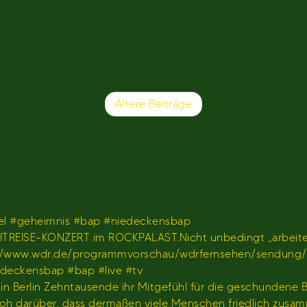
Ältere Beiträge
l #geheimnis #bap #niedeckensbap
TREISE-KONZERT im ROCKPALAST.Nicht unbedingt „arbeiten
𝐫 𝐢𝐦 𝐖𝐃𝐑)https://www.wdr.de/programmvorschau/wdrfernseh
iedeckensbap #bap #live #tv
s in Berlin Zehntausende ihr Mitgefühl für die geschundene
hr froh darüber, dass dermaßen viele Menschen friedlich z