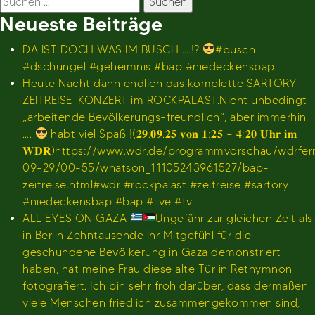
nach:
Neueste Beiträge
DA IST DOCH WAS IM BUSCH ….!?
#busch
#dschungel #geheimnis #bap #niedeckensbap
Heute Nacht dann endlich das komplette SARTORY-
ZEITREISE-KONZERT im ROCKPALAST.Nicht unbedingt
„arbeitende Bevölkerungs-freundlich“, aber immerhin
….
habt viel Spaß !(𝟐𝟗.𝟎𝟗.𝟐𝟓 𝐯𝐨𝐧 𝟏:𝟐𝟓 – 𝟒:𝟐𝟎 𝐔𝐡𝐫 𝐢𝐦
𝐖𝐃𝐑)https://www.wdr.de/programmvorschau/wdrfe
09-29/00-55/whatson_11105243961527/bap-
zeitreise.html#wdr #rockpalast #zeitreise #sartory
#niedeckensbap #bap #live #tv
ALL EYES ON GAZA
Ungefähr zur gleichen Zeit als
in Berlin Zehntausende ihr Mitgefühl für die
geschundene Bevölkerung in Gaza demonstriert
haben, hat meine Frau diese alte Tür in Rethymnon
fotografiert. Ich bin sehr froh darüber, dass dermaßen
viele Menschen friedlich zusammengekommen sind,