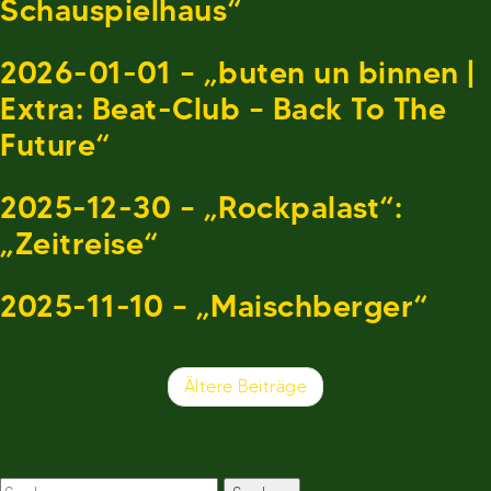
Schauspielhaus“
2026-01-01 – „buten un binnen |
Extra: Beat-Club – Back To The
Future“
2025-12-30 – „Rockpalast“:
„Zeitreise“
2025-11-10 – „Maischberger“
Beitragsnavigation
Ältere Beiträge
Suchen