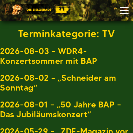
Skip
Nav
to
content
Terminkategorie:
TV
2026-08-03 – WDR4-
Konzertsommer mit BAP
2026-08-02 – „Schneider am
Sonntag“
2026-08-01 – „50 Jahre BAP –
Das Jubiläumskonzert“
2026-05-29 – „ZDF-Magazin vor