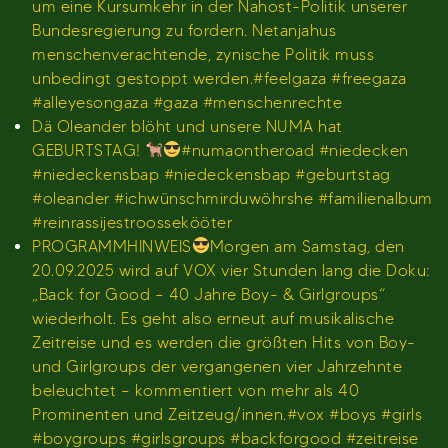
um eine Kursumkehr in der Nahost-Politik unserer
Bundesregierung zu fordern. Netanjahus
menschenverachtende, zynische Politik muss
unbedingt gestoppt werden.#feelgaza #freegaza
#alleyesongaza #gaza #menschenrechte
Dä Oleander blöht und unsere NUMA hat
GEBURTSTAG!
#numaontheroad #niedecken
#niedeckensbap #niedeckensbap #geburtstag
#oleander #ichwünschmirduwöhrshe #familienalbum
#reinrassijestroossekööter
PROGRAMMHINWEIS
Morgen am Samstag, den
20.09.2025 wird auf VOX vier Stunden lang die Doku:
„Back for Good – 40 Jahre Boy- & Girlgroups“
wiederholt. Es geht also erneut auf musikalische
Zeitreise und es werden die größten Hits von Boy-
und Girlgroups der vergangenen vier Jahrzehnte
beleuchtet – kommentiert von mehr als 40
Prominenten und Zeitzeug/innen.#vox #boys #girls
#boygroups #girlsgroups #backforgood #zeitreise